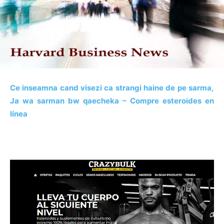
Ce inseamna cand visezi ca strangi haine de pe sarma,
Ja wa sarman bw qaecheka – Compre esteroides en
línea