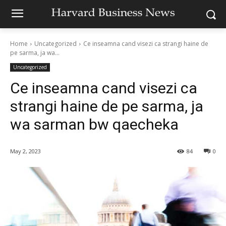
Home
Uncategorized
Ce inseamna cand visezi ca strangi haine de
pe sarma, ja wa...
Uncategorized
Ce inseamna cand visezi ca
strangi haine de pe sarma, ja
wa sarman bw qaecheka
May 2, 2023
84
0