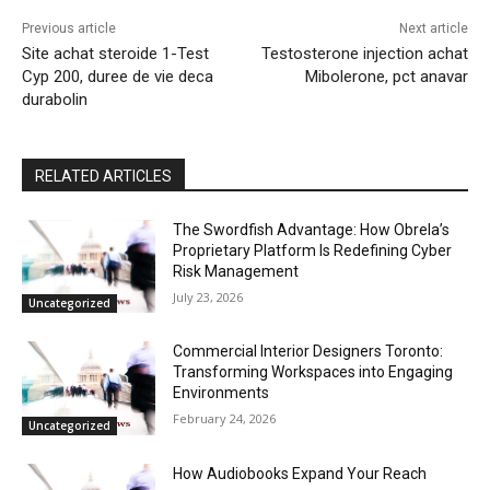
Previous article
Next article
Site achat steroide 1-Test
Testosterone injection achat
Cyp 200, duree de vie deca
Mibolerone, pct anavar
durabolin
RELATED ARTICLES
The Swordfish Advantage: How Obrela’s
Proprietary Platform Is Redefining Cyber
Risk Management
July 23, 2026
Uncategorized
Commercial Interior Designers Toronto:
Transforming Workspaces into Engaging
Environments
February 24, 2026
Uncategorized
How Audiobooks Expand Your Reach