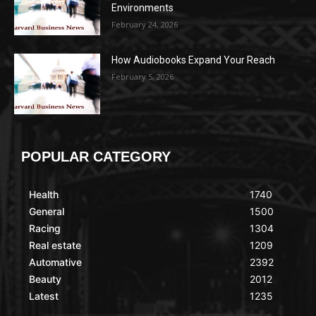
Environments
February 24, 2026
How Audiobooks Expand Your Reach
February 5, 2026
POPULAR CATEGORY
Health
1740
General
1500
Racing
1304
Real estate
1209
Automative
2392
Beauty
2012
Latest
1235