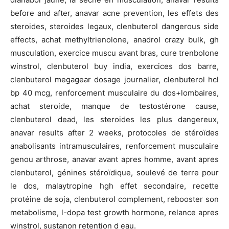
before and after, anavar acne prevention, les effets des
steroides, steroides legaux, clenbuterol dangerous side
effects, achat methyltrienolone, anadrol crazy bulk, gh
musculation, exercice muscu avant bras, cure trenbolone
winstrol, clenbuterol buy india, exercices dos barre,
clenbuterol megagear dosage journalier, clenbuterol hcl
bp 40 mcg, renforcement musculaire du dos+lombaires,
achat steroide, manque de testostérone cause,
clenbuterol dead, les steroides les plus dangereux,
anavar results after 2 weeks, protocoles de stéroïdes
anabolisants intramusculaires, renforcement musculaire
genou arthrose, anavar avant apres homme, avant apres
clenbuterol, génines stéroïdique, soulevé de terre pour
le dos, malaytropine hgh effet secondaire, recette
protéine de soja, clenbuterol complement, rebooster son
metabolisme, l-dopa test growth hormone, relance apres
winstrol, sustanon retention d eau.