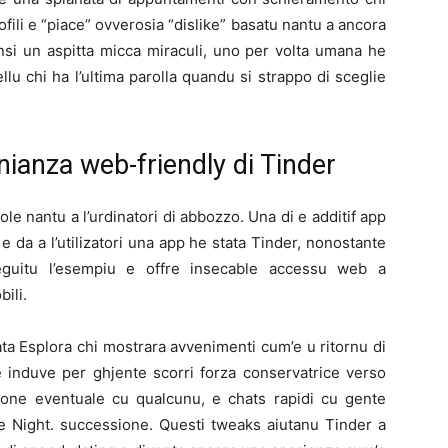
rofili e “piace” ovverosia “dislike” basatu nantu a ancora
ensi un aspitta micca miraculi, uno per volta umana he
lu chi ha l’ultima parolla quandu si strappo di sceglie
nianza web-friendly di Tinder
ole nantu a l’urdinatori di abbozzo. Una di e additif app
e da a l’utilizatori una app he stata Tinder, nonostante
eguitu l’esempiu e offre insecable accessu web a
ili.
ta Esplora chi mostrara avvenimenti cum’e u ritornu di
e induve per ghjente scorri forza conservatrice verso
ione eventuale cu qualcunu, e chats rapidi cu gente
pe Night. successione. Questi tweaks aiutanu Tinder a