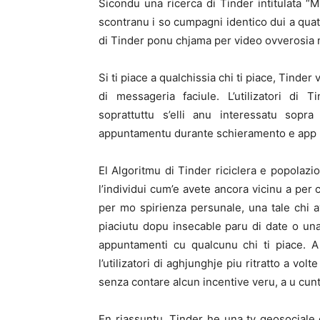
Sicondu una ricerca di Tinder intitulata “Mi
scontranu i so cumpagni identico dui a quatt
di Tinder ponu chjama per video ovverosia m
Si ti piace a qualchissia chi ti piace, Tinder
di messageria faciule. L’utilizatori di
soprattuttu s’elli anu interessatu sopr
appuntamentu durante schieramento e app h
El Algoritmu di Tinder riciclera e popolaz
l’individui cum’e avete ancora vicinu a per
per mo spirienza persunale, una tale chi 
piaciutu dopu insecable paru di date o un
appuntamenti cu qualcunu chi ti piace. A
l’utilizatori di aghjunghje piu ritratto a volt
senza contare alcun incentive veru, a u cun
En riassuntu, Tinder he una tv geosociale