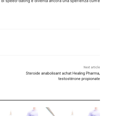
p di speed-dating e diventa ancora una sperienza cum’e
Next article
Steroide anabolisant achat Healing Pharma,
testostérone propionate