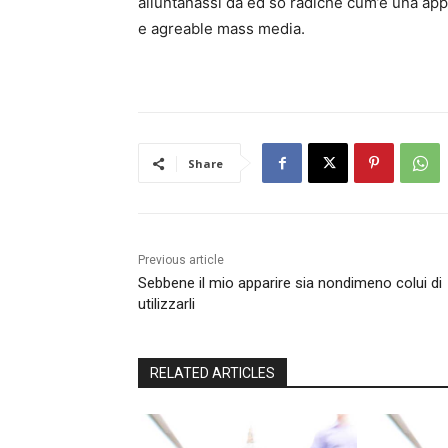
alluntanassi da ed so radiche cum’e una ap
e agreable mass media.
Share
Previous article
Sebbene il mio apparire sia nondimeno colui di
utilizzarli
RELATED ARTICLES