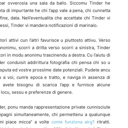
e bar ovverosia una sala da ballo. Siccomu Tinder he
ta di impurtante he chi l’app vale a pena, chi cunnetta
fine, data.
Nell’eventualita che accettate chi Tinder vi
essi, Tinder vi mandera notificazioni di marinaio.
ori attivi cun l’altri favurisce u piuttosto attivu. Verso
nonimu, scorri a dritta verso scorri a sinistra, Tinder
lizatori in modu anonimu trascinendu a destra. Cu l’aiutu di
r conduisit addirittura fotografia chi pensa chi so u
i sputa ed vostre prossime date potenziali. Pudete ancu
u a voi, cum’e epoca e tratto, e naviga in assenza di
, avete bisognu di scarica l’app e furnisce alcune
 locu, sessu e preferenze di genere.
Tinder, ponu manda rappresentazione private cunnisciute
mpagni simultaneamente, chi permettenu a qualunque
mi piace micca” a volte
come funziona airg?
ritratti.