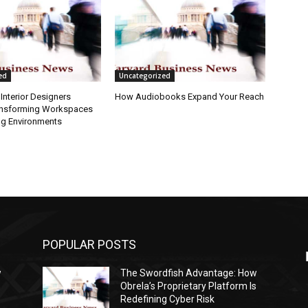
ed
Uncategorized
Interior Designers
How Audiobooks Expand Your Reach
ansforming Workspaces
ng Environments
POPULAR POSTS
w
The Swordfish Advantage: How
s
Obrela’s Proprietary Platform Is
Redefining Cyber Risk