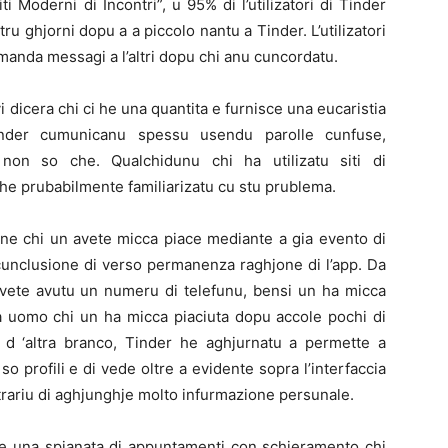
ti Moderni di Incontri”, u 95% di l’utilizatori di Tinder
ru ghjorni dopu a a piccolo nantu a Tinder. L’utilizatori
anda messagi a l’altri dopu chi anu cuncordatu.
 vi dicera chi ci he una quantita e furnisce una eucaristia
 Tinder cumunicanu spessu usendu parolle cunfuse,
a non so che. Qualchidunu chi ha utilizatu siti di
e prubabilmente familiarizatu cu stu prublema.
ione chi un avete micca piace mediante a gia evento di
 cunclusione di verso permanenza raghjone di l’app. Da
avete avutu un numeru di telefunu, bensi un ha micca
a uomo chi un ha micca piaciuta dopu accole pochi di
 d ‘altra branco, Tinder he aghjurnatu a permette a
e so profili e di vede oltre a evidente sopra l’interfaccia
trariu di aghjunghje molto infurmazione persunale.
 e una spianata di appuntamenti con schieramento chi