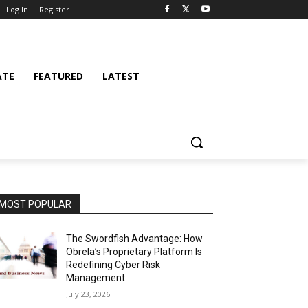
Log In
Register
ATE
FEATURED
LATEST
MOST POPULAR
The Swordfish Advantage: How
Obrela’s Proprietary Platform Is
Redefining Cyber Risk
Management
July 23, 2026