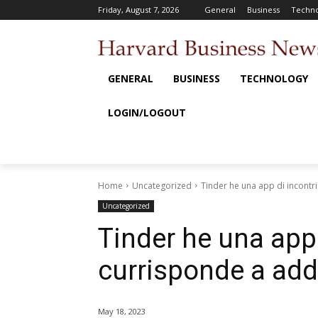
Friday, August 7, 2026
General
Business
Techno
GENERAL
BUSINESS
TECHNOLOGY
LOGIN/LOGOUT
Home
Uncategorized
Tinder he una app di incontr
Uncategorized
Tinder he una app 
currisponde a add
May 18, 2023