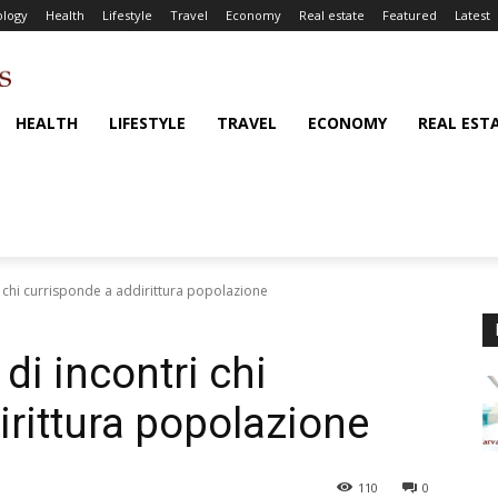
logy
Health
Lifestyle
Travel
Economy
Real estate
Featured
Latest
HEALTH
LIFESTYLE
TRAVEL
ECONOMY
REAL EST
i chi currisponde a addirittura popolazione
di incontri chi
irittura popolazione
110
0