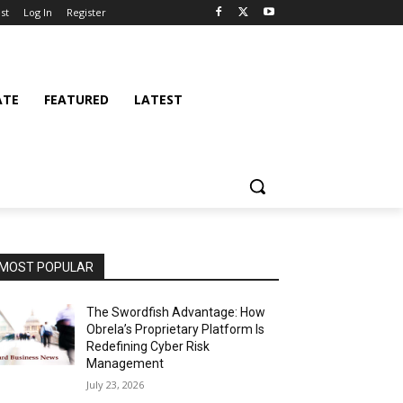
st
Log In
Register
ATE
FEATURED
LATEST
MOST POPULAR
The Swordfish Advantage: How
Obrela’s Proprietary Platform Is
Redefining Cyber Risk
Management
July 23, 2026