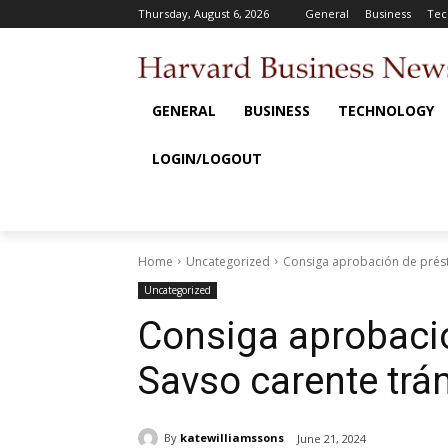
Thursday, August 6, 2026
General
Business
Tec
GENERAL
BUSINESS
TECHNOLOGY
LOGIN/LOGOUT
Home
Uncategorized
Consiga aprobación de prés
Uncategorized
Consiga aprobaci
Savso carente trá
By
katewilliamssons
June 21, 2024