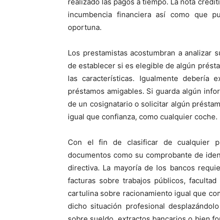
realizado las pagos a tiempo. La nota credit
incumbencia financiera así­ como que p
oportuna.
Los prestamistas acostumbran a analizar su 
de establecer si es elegible de algún prést
las características. Igualmente debería 
préstamos amigables. Si guarda algún inform
de un cosignatario o solicitar algún prést
igual que confianza, como cualquier coche.
Con el fin de clasificar de cualquier p
documentos como su comprobante de ident
directiva. La mayoría de los bancos requ
facturas sobre trabajos públicos, facult
cartulina sobre racionamiento igual que c
dicho situación profesional desplazándolo 
sobre sueldo, extractos bancarios o bien f