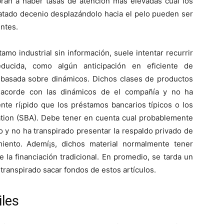
bran a haber tasas de atención más elevadas cual los
atado decenio desplazándolo hacia el pelo pueden ser
ntes.
mo industrial sin información, suele intentar recurrir
reducida, como algún anticipación en eficiente de
basada sobre dinámicos. Dichos clases de productos
ado acorde con las dinámicos de el compañía y no ha
te rí¡pido que los préstamos bancarios tí­picos o los
ation (SBA). Debe tener en cuenta cual probablemente
o y no ha transpirado presentar la respaldo privado de
miento. Ademí¡s, dichos material normalmente tener
 la financiación tradicional. En promedio, se tarda un
 transpirado sacar fondos de estos artículos.
les