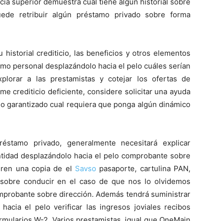
icia superior demuestra cual tiene algún historial sobre
uede retribuir algún préstamo privado sobre forma
historial crediticio, las beneficios y otros elementos
amo personal desplazándolo hacia el pelo cuáles serían
explorar a las prestamistas y cotejar los ofertas de
e crediticio deficiente, considere solicitar una ayuda
amo garantizado cual requiera que ponga algún dinámico
réstamo privado, generalmente necesitará explicar
idad desplazándolo hacia el pelo comprobante sobre
ieren una copia de el
Savso
pasaporte, cartulina PAN,
ad sobre conducir en el caso de que nos lo olvidemos
omprobante sobre dirección. Además tendrá suministrar
hacia el pelo verificar las ingresos joviales recibos
ormularios W-2. Varios prestamistas, igual que OneMain