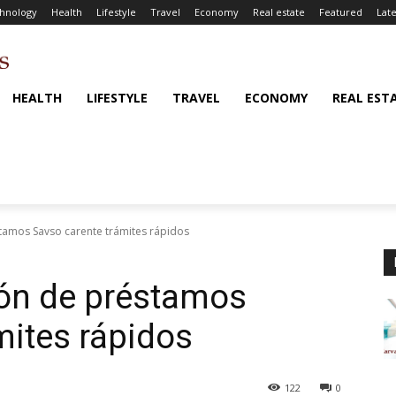
hnology
Health
Lifestyle
Travel
Economy
Real estate
Featured
Late
HEALTH
LIFESTYLE
TRAVEL
ECONOMY
REAL EST
tamos Savso carente trámites rápidos
ón de préstamos
mites rápidos
122
0