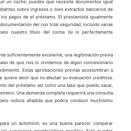
uir un coche, puedes que necesite documentos igual
obantes sobre ingresos o bien extractos bancarios de
r los pagos de el préstamo. El prestamista igualmente
 documentación del con total seguridad, incluido varias
pelo nuestro título del coche (si lo perfectamente
ente suficientemente excelente, una legitimación previa
 caso de que nos lo olvidemos de algún concesionario
edimiento. Estas aprobaciones previas acostumbran a
que quiere decir que no afectan su evaluación crediticia.
onto del préstamo así­ como una tasa que puedo sacar,
 entero. Una demanda completa requerirá una consulta
l pelo noticia añadida que podría conducir muchísimo
 para un automóvil, es una buena parecer comparar
 las superiores características posibles. Esto puedes